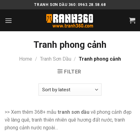
Skip
TRANH SƠN DẦU 360: 0963.28.58.68
to
content
Tranh phong cảnh
Home
/
Tranh Sơn Dầu
/
Tranh phong cảnh
FILTER
>> Xem thêm 368+ mẫu
tranh sơn dầu
vẽ phong cảnh đẹp
về làng quê, tranh thiên nhiên quê hương đất nước, tranh
phong cảnh nước ngoài…