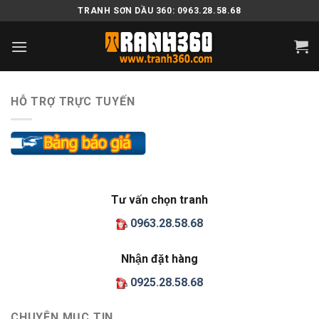
Skip
TRANH SƠN DẦU 360: 0963.28.58.68
to
content
HỖ TRỢ TRỰC TUYẾN
Tư vấn chọn tranh
0963.28.58.68
Nhận đặt hàng
0925.28.58.68
CHUYÊN MỤC TIN