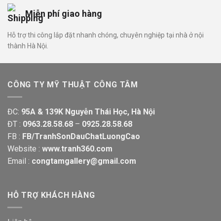
Miễn phí giao hàng
Hỗ trợ thi công lắp đặt nhanh chóng, chuyên nghiệp tại nhà ở nội
thành Hà Nội.
CÔNG TY MỸ THUẬT CÔNG TÂM
ĐC:
95A & 139K Nguyễn Thái Học, Hà Nội
ĐT :
0963.28.58.68
–
0925.28.58.68
FB :
FB/TranhSonDauChatLuongCao
Website :
www.tranh360.com
Email :
congtamgallery@gmail.com
HỖ TRỢ KHÁCH HÀNG