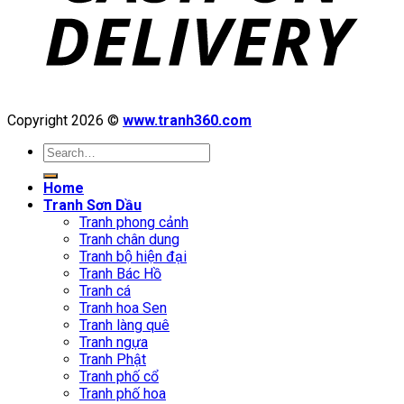
Copyright 2026 ©
www.tranh360.com
Search
for:
Home
Tranh Sơn Dầu
Tranh phong cảnh
Tranh chân dung
Tranh bộ hiện đại
Tranh Bác Hồ
Tranh cá
Tranh hoa Sen
Tranh làng quê
Tranh ngựa
Tranh Phật
Tranh phố cổ
Tranh phố hoa