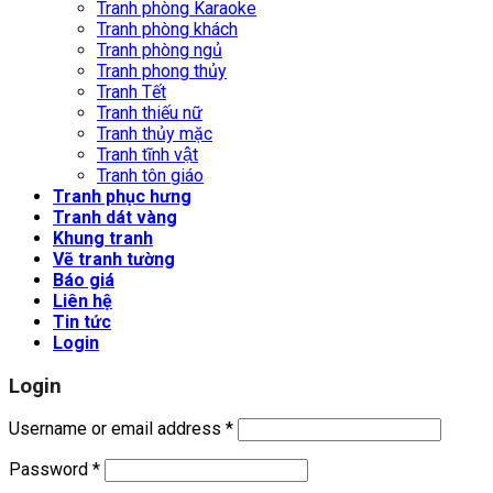
Tranh phòng Karaoke
Tranh phòng khách
Tranh phòng ngủ
Tranh phong thủy
Tranh Tết
Tranh thiếu nữ
Tranh thủy mặc
Tranh tĩnh vật
Tranh tôn giáo
Tranh phục hưng
Tranh dát vàng
Khung tranh
Vẽ tranh tường
Báo giá
Liên hệ
Tin tức
Login
Login
Username or email address
*
Password
*