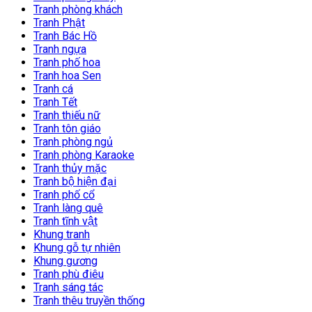
Tranh phòng khách
Tranh Phật
Tranh Bác Hồ
Tranh ngựa
Tranh phố hoa
Tranh hoa Sen
Tranh cá
Tranh Tết
Tranh thiếu nữ
Tranh tôn giáo
Tranh phòng ngủ
Tranh phòng Karaoke
Tranh thủy mặc
Tranh bộ hiện đại
Tranh phố cổ
Tranh làng quê
Tranh tĩnh vật
Khung tranh
Khung gỗ tự nhiên
Khung gương
Tranh phù điêu
Tranh sáng tác
Tranh thêu truyền thống