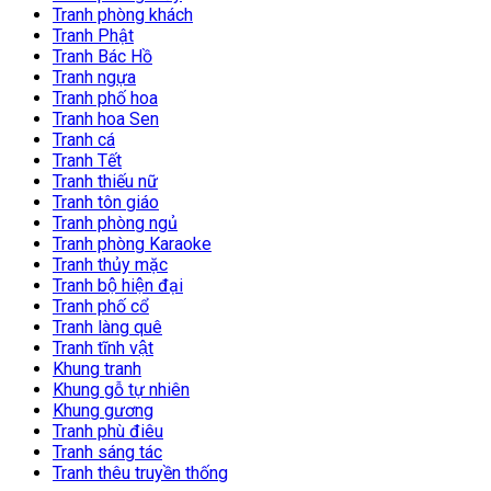
Tranh phòng khách
Tranh Phật
Tranh Bác Hồ
Tranh ngựa
Tranh phố hoa
Tranh hoa Sen
Tranh cá
Tranh Tết
Tranh thiếu nữ
Tranh tôn giáo
Tranh phòng ngủ
Tranh phòng Karaoke
Tranh thủy mặc
Tranh bộ hiện đại
Tranh phố cổ
Tranh làng quê
Tranh tĩnh vật
Khung tranh
Khung gỗ tự nhiên
Khung gương
Tranh phù điêu
Tranh sáng tác
Tranh thêu truyền thống