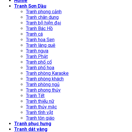
Home
Tranh Sơn Dầu
Tranh phong cảnh
Tranh chân dung
Tranh bộ hiện đại
Tranh Bác Hồ
Tranh cá
Tranh hoa Sen
Tranh làng quê
Tranh ngựa
Tranh Phật
Tranh phố cổ
Tranh phố hoa
Tranh phòng Karaoke
Tranh phòng khách
Tranh phòng ngủ
Tranh phong thủy
Tranh Tết
Tranh thiếu nữ
Tranh thủy mặc
Tranh tĩnh vật
Tranh tôn giáo
Tranh phục hưng
Tranh dát vàng