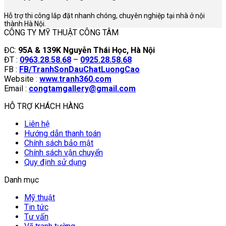
Hỗ trợ thi công lắp đặt nhanh chóng, chuyên nghiệp tại nhà ở nội
thành Hà Nội.
CÔNG TY MỸ THUẬT CÔNG TÂM
ĐC:
95A & 139K Nguyễn Thái Học, Hà Nội
ĐT :
0963.28.58.68
–
0925.28.58.68
FB :
FB/TranhSonDauChatLuongCao
Website :
www.tranh360.com
Email :
congtamgallery@gmail.com
HỖ TRỢ KHÁCH HÀNG
Liên hệ
Hướng dẫn thanh toán
Chính sách bảo mật
Chính sách vận chuyển
Quy định sử dụng
Danh mục
Mỹ thuật
Tin tức
Tư vấn