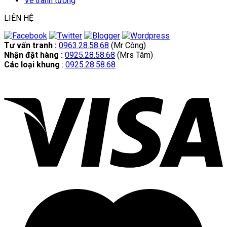
Vẽ tranh tường
LIÊN HỆ
Tư vấn tranh :
0963.28.58.68
(Mr Công)
Nhận đặt hàng :
0925.28.58.68
(Mrs Tâm)
Các loại khung
:
0925.28.58.68