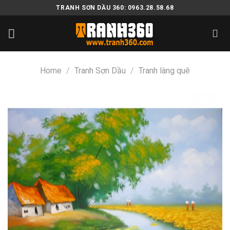
Skip
TRANH SƠN DẦU 360: 0963.28.58.68
to
content
Home
/
Tranh Sơn Dầu
/
Tranh làng quê