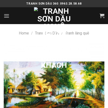
Skip
TRANH SƠN DẦU 360: 0963.28.58.68
to
content
Home
/
Tranh Sơn Dầu
/
Tranh làng quê