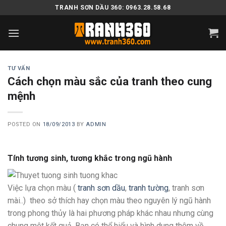
Skip
TRANH SƠN DẦU 360: 0963.28.58.68
to
content
TƯ VẤN
Cách chọn màu sắc của tranh theo cung
mệnh
POSTED ON
18/09/2013
BY
ADMIN
Tính tương sinh, tương khắc trong ngũ hành
Việc lựa chọn màu (
tranh sơn dầu
,
tranh tường
, tranh sơn
mài..) theo sở thích hay chọn màu theo nguyên lý ngũ hành
trong phong thủy là hai phương pháp khác nhau nhưng cùng
chung một kết quả. Bạn có thể hiểu và hình dung thêm về