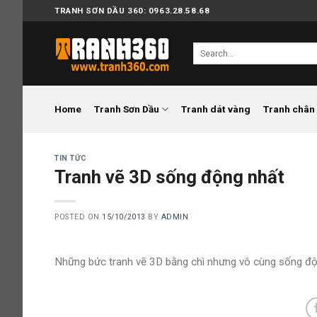
Skip
TRANH SƠN DẦU 360: 0963.28.58.68
to
content
Search
for:
Home
Tranh Sơn Dầu
Tranh dát vàng
Tranh chân
TIN TỨC
Tranh vẽ 3D sống động nhất
POSTED ON
15/10/2013
BY
ADMIN
Những bức tranh vẽ 3D bằng chì nhưng vô cùng sống độ