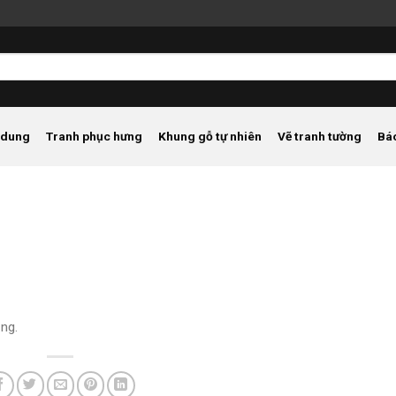
 dung
Tranh phục hưng
Khung gỗ tự nhiên
Vẽ tranh tường
Bá
ng.