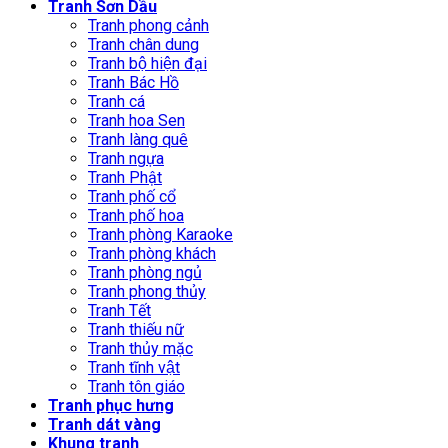
Tranh Sơn Dầu
Tranh phong cảnh
Tranh chân dung
Tranh bộ hiện đại
Tranh Bác Hồ
Tranh cá
Tranh hoa Sen
Tranh làng quê
Tranh ngựa
Tranh Phật
Tranh phố cổ
Tranh phố hoa
Tranh phòng Karaoke
Tranh phòng khách
Tranh phòng ngủ
Tranh phong thủy
Tranh Tết
Tranh thiếu nữ
Tranh thủy mặc
Tranh tĩnh vật
Tranh tôn giáo
Tranh phục hưng
Tranh dát vàng
Khung tranh