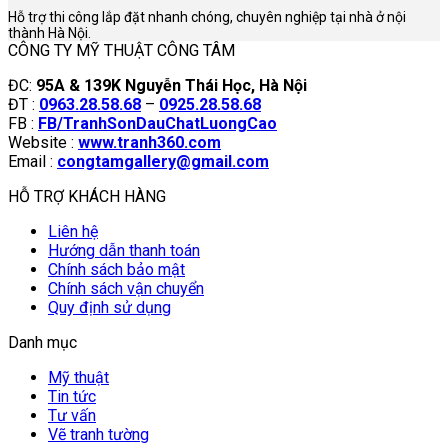
Hỗ trợ thi công lắp đặt nhanh chóng, chuyên nghiệp tại nhà ở nội
thành Hà Nội.
CÔNG TY MỸ THUẬT CÔNG TÂM
ĐC:
95A & 139K Nguyễn Thái Học, Hà Nội
ĐT :
0963.28.58.68
–
0925.28.58.68
FB :
FB/TranhSonDauChatLuongCao
Website :
www.tranh360.com
Email :
congtamgallery@gmail.com
HỖ TRỢ KHÁCH HÀNG
Liên hệ
Hướng dẫn thanh toán
Chính sách bảo mật
Chính sách vận chuyển
Quy định sử dụng
Danh mục
Mỹ thuật
Tin tức
Tư vấn
Vẽ tranh tường