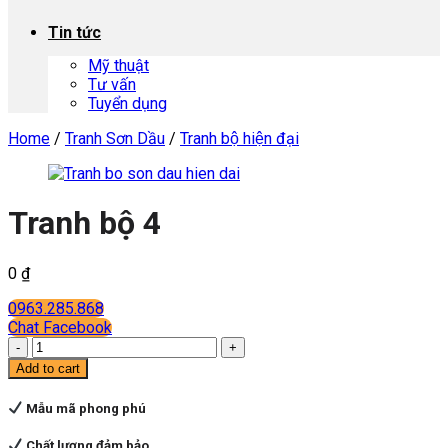
Tin tức
Mỹ thuật
Tư vấn
Tuyển dụng
Home
/
Tranh Sơn Dầu
/
Tranh bộ hiện đại
Tranh bộ 4
0
₫
0963.285.868
Chat Facebook
Tranh
bộ
Add to cart
4
quantity
Mẫu mã phong phú
Chất lượng đảm bảo