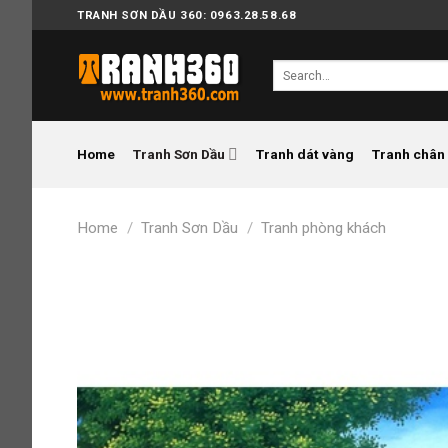
Skip
TRANH SƠN DẦU 360: 0963.28.58.68
to
content
Search
for:
Home
Tranh Sơn Dầu
Tranh dát vàng
Tranh chân
Home
/
Tranh Sơn Dầu
/
Tranh phòng khách