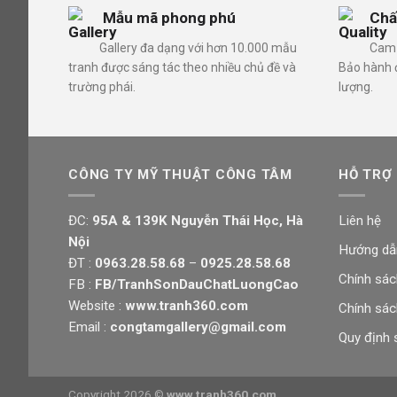
Mẫu mã phong phú
Chấ
Gallery đa dạng với hơn 10.000 mẫu
Cam 
tranh được sáng tác theo nhiều chủ đề và
Bảo hành đ
trường phái.
lượng.
CÔNG TY MỸ THUẬT CÔNG TÂM
HỖ TRỢ
ĐC:
95A & 139K Nguyễn Thái Học, Hà
Liên hệ
Nội
Hướng dẫ
ĐT :
0963.28.58.68
–
0925.28.58.68
Chính sác
FB :
FB/TranhSonDauChatLuongCao
Website :
www.tranh360.com
Chính sác
Email :
congtamgallery@gmail.com
Quy định 
Copyright 2026 ©
www.tranh360.com