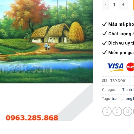
Đồng quê quanti
Mẫu mã pho
Chất lượng 
Dịch vụ uy t
Miễn phí gi
SKU:
TSD-DQ01
Categories:
Tranh l
Tags:
tranh phong 