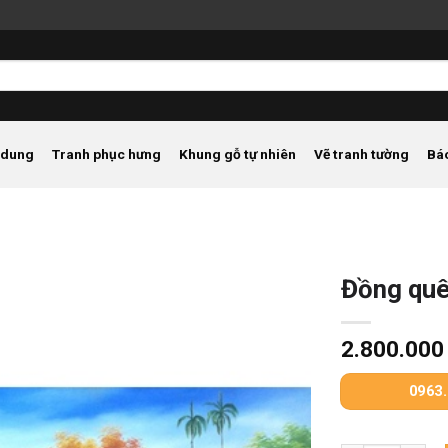
 dung
Tranh phục hưng
Khung gỗ tự nhiên
Vẽ tranh tường
Bá
Đồng qu
2.800.00
0963.