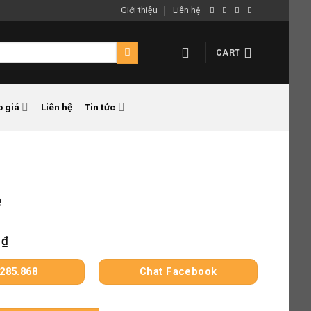
Giới thiệu
Liên hệ
CART
o giá
Liên hệ
Tin tức
ê
0
₫
285.868
Chat Facebook