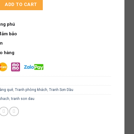
ty
ADD TO CART
ng phú
đảm bảo
ín
ao hàng
àng quê
,
Tranh phòng khách
,
Tranh Sơn Dầu
khach
,
tranh son dau