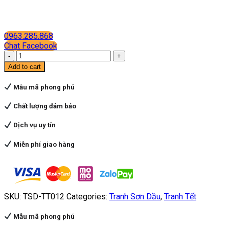
0963.285.868
Chat Facebook
Hoa
đào
Add to cart
12
quantity
Mẫu mã phong phú
Chất lượng đảm bảo
Dịch vụ uy tín
Miễn phí giao hàng
SKU:
TSD-TT012
Categories:
Tranh Sơn Dầu
,
Tranh Tết
Mẫu mã phong phú