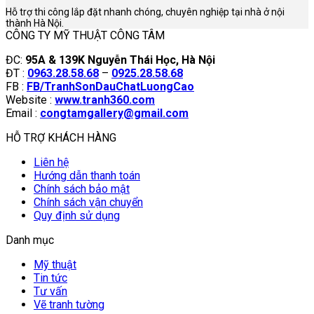
Hỗ trợ thi công lắp đặt nhanh chóng, chuyên nghiệp tại nhà ở nội
thành Hà Nội.
CÔNG TY MỸ THUẬT CÔNG TÂM
ĐC:
95A & 139K Nguyễn Thái Học, Hà Nội
ĐT :
0963.28.58.68
–
0925.28.58.68
FB :
FB/TranhSonDauChatLuongCao
Website :
www.tranh360.com
Email :
congtamgallery@gmail.com
HỖ TRỢ KHÁCH HÀNG
Liên hệ
Hướng dẫn thanh toán
Chính sách bảo mật
Chính sách vận chuyển
Quy định sử dụng
Danh mục
Mỹ thuật
Tin tức
Tư vấn
Vẽ tranh tường