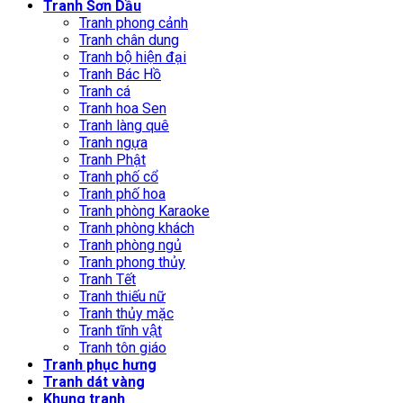
Tranh Sơn Dầu
Tranh phong cảnh
Tranh chân dung
Tranh bộ hiện đại
Tranh Bác Hồ
Tranh cá
Tranh hoa Sen
Tranh làng quê
Tranh ngựa
Tranh Phật
Tranh phố cổ
Tranh phố hoa
Tranh phòng Karaoke
Tranh phòng khách
Tranh phòng ngủ
Tranh phong thủy
Tranh Tết
Tranh thiếu nữ
Tranh thủy mặc
Tranh tĩnh vật
Tranh tôn giáo
Tranh phục hưng
Tranh dát vàng
Khung tranh