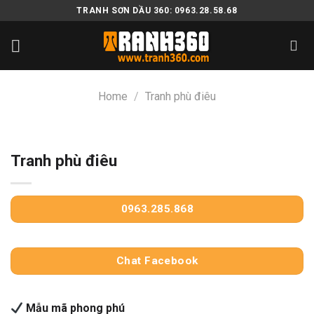
Skip
TRANH SƠN DẦU 360: 0963.28.58.68
to
content
Home
/
Tranh phù điêu
Tranh phù điêu
0963.285.868
Chat Facebook
Mẫu mã phong phú