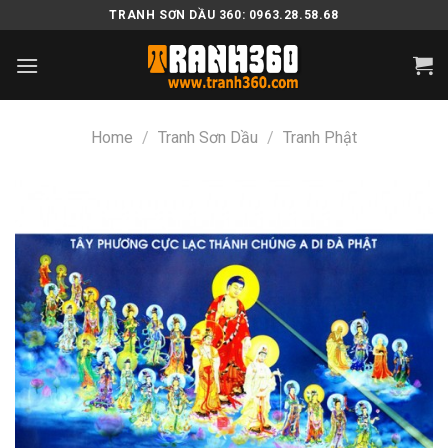
Skip
TRANH SƠN DẦU 360: 0963.28.58.68
to
content
Home
/
Tranh Sơn Dầu
/
Tranh Phật