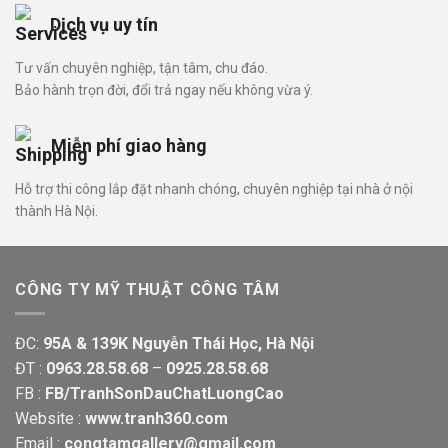
Dịch vụ uy tín
Tư vấn chuyên nghiệp, tận tâm, chu đáo.
Bảo hành trọn đời, đổi trả ngay nếu không vừa ý.
Miễn phí giao hàng
Hỗ trợ thi công lắp đặt nhanh chóng, chuyên nghiệp tại nhà ở nội
thành Hà Nội.
CÔNG TY MỸ THUẬT CÔNG TÂM
ĐC:
95A & 139K Nguyễn Thái Học, Hà Nội
ĐT :
0963.28.58.68
–
0925.28.58.68
FB :
FB/TranhSonDauChatLuongCao
Website :
www.tranh360.com
Email :
congtamgallery@gmail.com