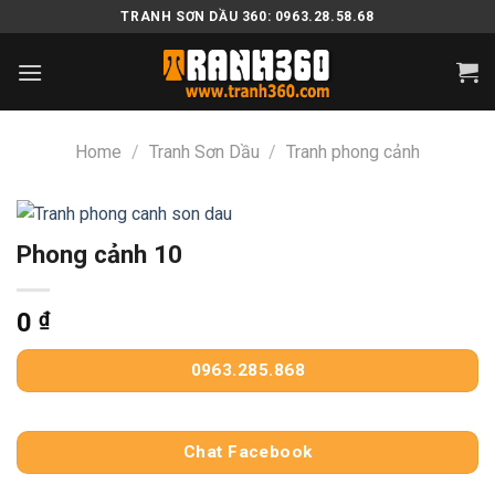
Skip
TRANH SƠN DẦU 360: 0963.28.58.68
to
content
Home
/
Tranh Sơn Dầu
/
Tranh phong cảnh
Phong cảnh 10
0
₫
0963.285.868
Chat Facebook