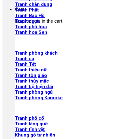
Tranh chân dung
Cart
Tranh Phật
Tranh Bác Hồ
No products in the cart.
Tranh ngựa
Tranh phố hoa
Tranh hoa Sen
Tranh phòng khách
Tranh cá
Tranh Tết
Tranh thiếu nữ
Tranh tôn giáo
Tranh thủy mặc
Tranh bộ hiện đại
Tranh phòng ngủ
Tranh phòng Karaoke
Tranh phố cổ
Tranh làng quê
Tranh tĩnh vật
Khung gỗ tự nhiên