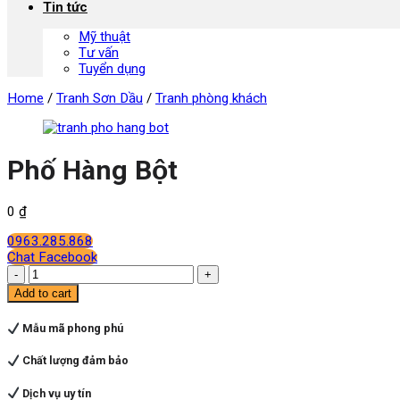
Tin tức
Mỹ thuật
Tư vấn
Tuyển dụng
Home
/
Tranh Sơn Dầu
/
Tranh phòng khách
Phố Hàng Bột
0
₫
0963.285.868
Chat Facebook
Phố
Hàng
Add to cart
Bột
quantity
Mẫu mã phong phú
Chất lượng đảm bảo
Dịch vụ uy tín