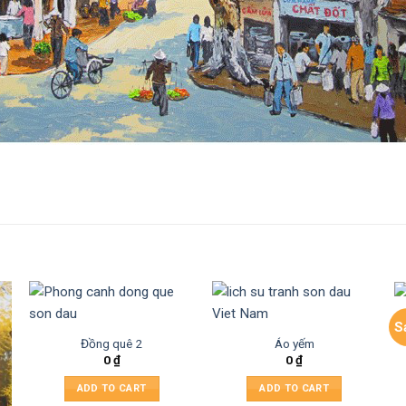
S
Đồng quê 2
Áo yếm
0
₫
0
₫
ADD TO CART
ADD TO CART