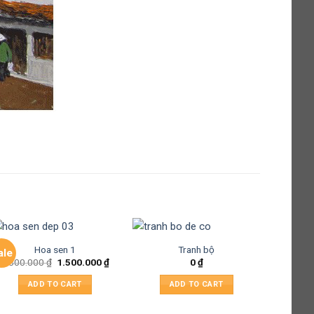
Hoa sen 1
Tranh bộ
ale
1.800.000
₫
1.500.000
₫
0
₫
ADD TO CART
ADD TO CART