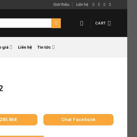
Giới thiệu
Liên hệ
CART
o giá
Liên hệ
Tin tức
2
285.868
Chat Facebook