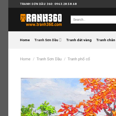
Skip
TRANH SƠN DẦU 360: 0963.28.58.68
to
content
Search
for:
Home
Tranh Sơn Dầu
Tranh dát vàng
Tranh chân
Home
/
Tranh Sơn Dầu
/
Tranh phố cổ