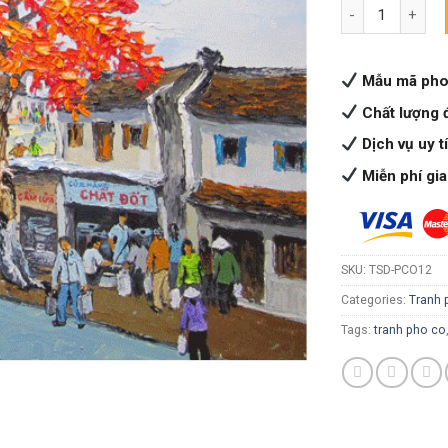
Phố cổ 12 quanti
Mẫu mã pho
Chất lượng 
Dịch vụ uy t
Miễn phí gi
SKU:
TSD-PCO12
Categories:
Tranh p
Tags:
tranh pho co