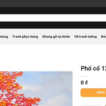
 dung
Tranh phục hưng
Khung gỗ tự nhiên
Vẽ tranh tường
Bá
Phố cổ 1
0
₫
0963.