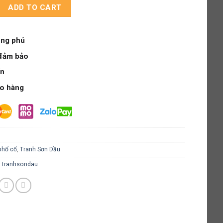
ty
ADD TO CART
ng phú
đảm bảo
ín
ao hàng
hố cổ
,
Tranh Sơn Dầu
,
tranhsondau