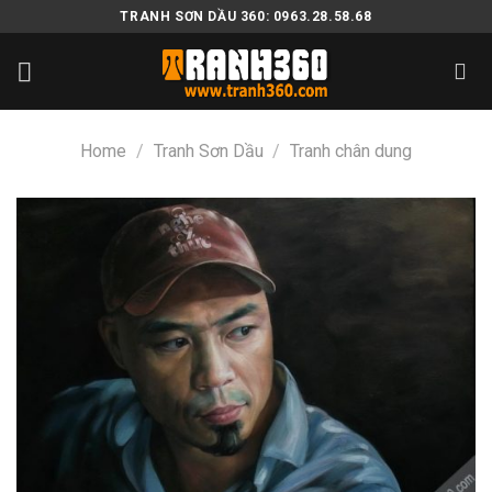
Skip
TRANH SƠN DẦU 360: 0963.28.58.68
to
content
Home
/
Tranh Sơn Dầu
/
Tranh chân dung